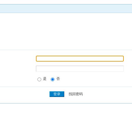
是
否
找回密码