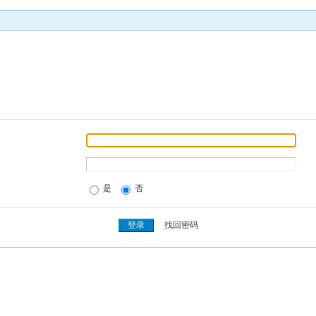
是
否
找回密码