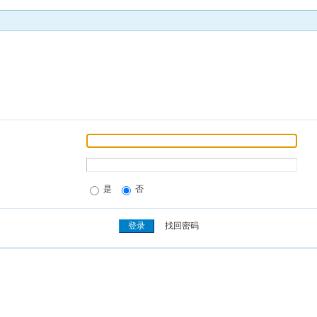
是
否
找回密码