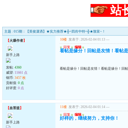
站
主题 : 015期：【英俊潇洒】★实力推荐★╬=四肖中特=╬★致富~！
10楼
发表于: 2026-02-04 01:13
---
【
火爆作者
】
u
回复
u
编辑
u
看帖是缘分！回帖是友情！看帖
新手上路
发帖:
4360
看帖是缘分！回帖是友情！看帖是缘分！回
威望:
11661 点
铜币:
3457 枚
贡献值:
0 点
好评度:
0 点
11楼
发表于: 2026-02-04 01:14
---
【
血菩提
】
u
回复
u
编辑
u
好样的，继续努力，支持你！
新手上路