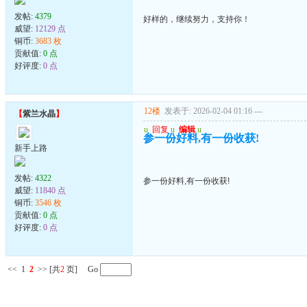
发帖:
4379
好样的，继续努力，支持你！
威望:
12129 点
铜币:
3683 枚
贡献值:
0 点
好评度:
0 点
12楼
发表于: 2026-02-04 01:16
---
【
紫兰水晶
】
u
回复
u
编辑
u
参一份好料,有一份收获!
新手上路
发帖:
4322
参一份好料,有一份收获!
威望:
11840 点
铜币:
3546 枚
贡献值:
0 点
好评度:
0 点
<<
1
2
>>
[共
2
页] Go