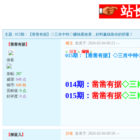
站
主题 : 015期：【凿凿有据】◇三肖中特◇赚钱看效果，好料赢钱靠你的胆量！
楼主
发表于: 2026-02-04 00:23
---
【
凿凿有据
】
u
回复
u
编辑
u
015期：【凿凿有据】◇三肖中
侠客
发帖:
287
威望:
648 点
014期：
凿凿有据
◇三
铜币:
648 枚
贡献值:
0 点
015期：
凿凿有据
◇三
好评度:
0 点
沙发
发表于: 2026-02-04 00:59
---
【
柳蓝儿
】