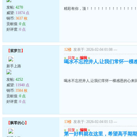
发帖:
4270
精彩有你，顶！！！！！！！！！！！！！
威望:
11874 点
铜币:
3637 枚
贡献值:
0 点
好评度:
0 点
12楼
发表于: 2026-02-04 01:08
---
【
紫萝兰
】
u
回复
u
编辑
u
喝水不忘挖井人,让我们常怀一棵
新手上路
发帖:
4252
喝水不忘挖井人,让我们常怀一棵感恩的心来
威望:
11940 点
铜币:
3584 枚
贡献值:
0 点
好评度:
0 点
13楼
发表于: 2026-02-04 01:13
---
【
飘零的心
】
u
回复
u
编辑
u
第一好料就在这里，希望高手期