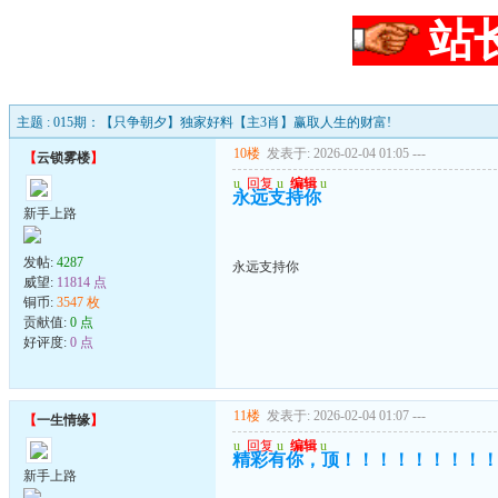
站
主题 : 015期：【只争朝夕】独家好料【主3肖】赢取人生的财富!
10楼
发表于: 2026-02-04 01:05
---
【
云锁雾楼
】
u
回复
u
编辑
u
永远支持你
新手上路
发帖:
4287
永远支持你
威望:
11814 点
铜币:
3547 枚
贡献值:
0 点
好评度:
0 点
11楼
发表于: 2026-02-04 01:07
---
【
一生情缘
】
u
回复
u
编辑
u
精彩有你，顶！！！！！！！！
新手上路