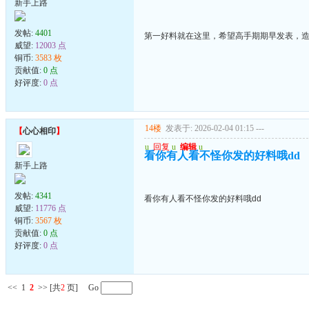
新手上路
发帖:
4401
第一好料就在这里，希望高手期期早发表，
威望:
12003 点
铜币:
3583 枚
贡献值:
0 点
好评度:
0 点
14楼
发表于: 2026-02-04 01:15
---
【
心心相印
】
u
回复
u
编辑
u
看你有人看不怪你发的好料哦dd
新手上路
发帖:
4341
看你有人看不怪你发的好料哦dd
威望:
11776 点
铜币:
3567 枚
贡献值:
0 点
好评度:
0 点
<<
1
2
>>
[共
2
页] Go