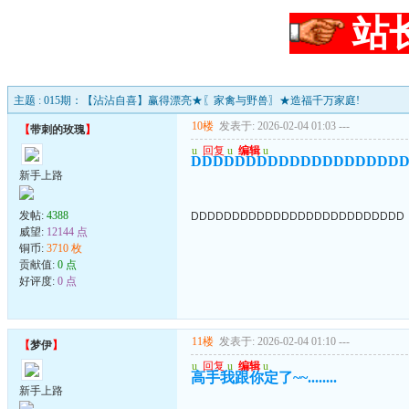
站
主题 : 015期：【沾沾自喜】赢得漂亮★〖家禽与野兽〗★造福千万家庭!
10楼
发表于: 2026-02-04 01:03
---
【
带刺的玫瑰
】
u
回复
u
编辑
u
DDDDDDDDDDDDDDDDDDD
新手上路
发帖:
4388
DDDDDDDDDDDDDDDDDDDDDDDDDD
威望:
12144 点
铜币:
3710 枚
贡献值:
0 点
好评度:
0 点
11楼
发表于: 2026-02-04 01:10
---
【
梦伊
】
u
回复
u
编辑
u
高手我跟你定了~~........
新手上路