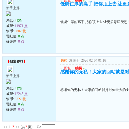
u
回复
u
编辑
u
低调仁厚的高手,把你顶上去.让更
新手上路
发帖:
4425
低调仁厚的高手,把你顶上去.让更多彩民受恩!
威望:
11971 点
铜币:
3602 枚
贡献值:
0 点
好评度:
0 点
16楼
发表于: 2026-02-04 01:16
---
【
创富资料
】
u
回复
u
编辑
u
感谢你的无私！大家的回帖就是
新手上路
发帖:
4476
感谢你的无私！大家的回帖就是对你最大的
威望:
12245 点
铜币:
3722 枚
贡献值:
0 点
好评度:
0 点
<<
1
2
>>
[共
2
页] Go