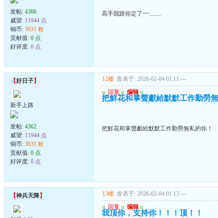
发帖:
4366
高手我跟你定了~~........
威望:
11944 点
铜币:
3631 枚
贡献值:
0 点
好评度:
0 点
12楼
发表于: 2026-02-04 01:11
---
【
好日子
】
u
回复
u
编辑
u
把鮮花和掌聲獻給默默工作勤勞
新手上路
发帖:
4362
把鮮花和掌聲獻給默默工作勤勞無私的伱！
威望:
11944 点
铜币:
3631 枚
贡献值:
0 点
好评度:
0 点
13楼
发表于: 2026-02-04 01:13
---
【
神兵天降
】
u
回复
u
编辑
u
我顶你，支持你！！！顶！！