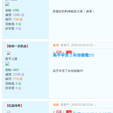
发帖:
4398
把最好的料奉献给大家！谢谢！
威望:
12095 点
铜币:
3708 枚
贡献值:
0 点
好评度:
0 点
板凳
发表于: 2026-02-04 01:02
---
【
给你一次机会
】
u
回复
u
编辑
u
高手辛苦了向你致敬!!!!
新手上路
发帖:
4403
高手辛苦了向你致敬!!!!
威望:
12198 点
铜币:
3718 枚
贡献值:
0 点
好评度:
0 点
地板
发表于: 2026-02-04 01:04
---
【
红姐传奇
】
u
回复
u
编辑
u