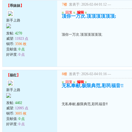
7楼
发表于: 2026-02-04 01:12
---
【
乖妹妹
】
u
回复
u
编辑
u
顶你一万次.顶顶顶顶顶顶;
新手上路
发帖:
4270
顶你一万次.顶顶顶顶顶顶;
威望:
11923 点
铜币:
3596 枚
贡献值:
0 点
好评度:
0 点
8楼
发表于: 2026-02-04 01:16
---
【
杨红
】
u
回复
u
编辑
u
无私奉献,极限典范,彩民福音!!
新手上路
发帖:
4402
无私奉献,极限典范,彩民福音!!
威望:
12095 点
铜币:
3695 枚
贡献值:
0 点
好评度:
0 点