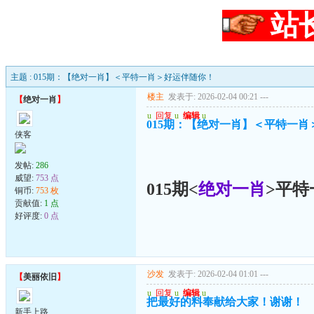
站
主题 : 015期：【绝对一肖】＜平特一肖＞好运伴随你！
楼主
发表于: 2026-02-04 00:21
---
【
绝对一肖
】
u
回复
u
编辑
u
015期：【绝对一肖】＜平特一
侠客
发帖:
286
威望:
753 点
015期<
绝对一肖
>平特
铜币:
753 枚
贡献值:
1 点
好评度:
0 点
沙发
发表于: 2026-02-04 01:01
---
【
美丽依旧
】
u
回复
u
编辑
u
把最好的料奉献给大家！谢谢！
新手上路