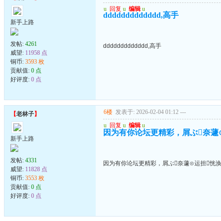
u
回复
u
编辑
u
ddddddddddddd,高手
新手上路
发帖:
4261
ddddddddddddd,高手
威望:
11958 点
铜币:
3593 枚
贡献值:
0 点
好评度:
0 点
6楼
发表于: 2026-02-04 01:12
---
【
老林子
】
u
回复
u
编辑
u
因为有你论坛更精彩，屑ぶ奈蘧
新手上路
发帖:
4331
因为有你论坛更精彩，屑ぶ奈蘧⊙运担恍
威望:
11828 点
铜币:
3553 枚
贡献值:
0 点
好评度:
0 点