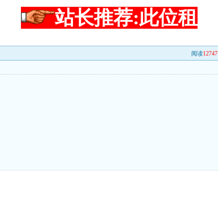
站长推荐:此位租
阅读
12747