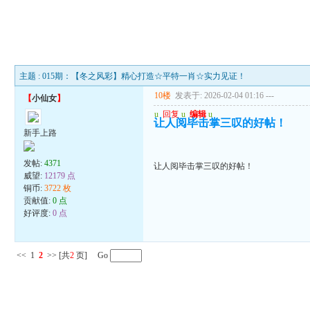
主题 : 015期：【冬之风彩】精心打造☆平特一肖☆实力见证！
10楼
发表于: 2026-02-04 01:16
---
【
小仙女
】
u
回复
u
编辑
u
让人阅毕击掌三叹的好帖！
新手上路
发帖:
4371
让人阅毕击掌三叹的好帖！
威望:
12179 点
铜币:
3722 枚
贡献值:
0 点
好评度:
0 点
<<
1
2
>>
[共
2
页] Go