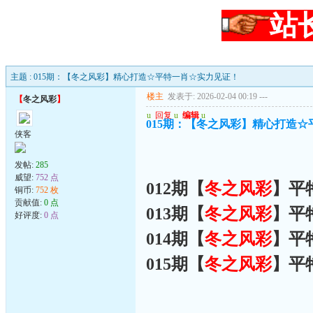
站
主题 : 015期：【冬之风彩】精心打造☆平特一肖☆实力见证！
楼主
发表于: 2026-02-04 00:19
---
【
冬之风彩
】
u
回复
u
编辑
u
015期：【冬之风彩】精心打造
侠客
发帖:
285
威望:
752 点
012期【
冬之风彩
】平
铜币:
752 枚
贡献值:
0 点
013期【
冬之风彩
】平
好评度:
0 点
014期【
冬之风彩
】平
015期【
冬之风彩
】平