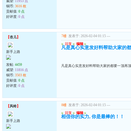
威望:
11953 点
铜币:
3616 枚
贡献值:
0 点
好评度:
0 点
7楼
发表于: 2026-02-04 01:15
---
【
杏儿
】
u
回复
u
编辑
u
凡是真心实意发好料帮助大家的都
新手上路
发帖:
4459
凡是真心实意发好料帮助大家的都要一顶再顶
威望:
11816 点
铜币:
3503 枚
贡献值:
0 点
好评度:
0 点
8楼
发表于: 2026-02-04 01:15
---
【
风铃
】
u
回复
u
编辑
u
相信你的实力, 你是最棒的！！
新手上路