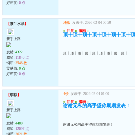
好评度:
0 点
地板
发表于: 2026-02-04 00:59
---
【
紫兰水晶
】
u
回复
u
编辑
u
顶┽顶┽顶┽顶┽顶┽顶┽顶┽
新手上路
发帖:
4322
顶┽顶┽顶┽顶┽顶┽顶┽顶┽顶┽顶┽
威望:
11840 点
铜币:
3546 枚
贡献值:
0 点
好评度:
0 点
4楼
发表于: 2026-02-04 01:00
---
【
李静
】
u
回复
u
编辑
u
谢谢无私的高手望你期期发表！
新手上路
发帖:
4488
谢谢无私的高手望你期期发表！
威望:
12097 点
铜币:
3621 枚