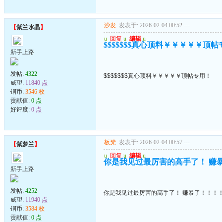
沙发
发表于: 2026-02-04 00:52
---
【
紫兰水晶
】
u
回复
u
编辑
u
$$$$$$$真心顶料￥￥￥￥￥顶
新手上路
发帖:
4322
$$$$$$$真心顶料￥￥￥￥￥顶帖专用！
威望:
11840 点
铜币:
3546 枚
贡献值:
0 点
好评度:
0 点
板凳
发表于: 2026-02-04 00:57
---
【
紫萝兰
】
u
回复
u
编辑
u
你是我见过最厉害的高手了！ 赚
新手上路
发帖:
4252
你是我见过最厉害的高手了！ 赚暴了！！！
威望:
11940 点
铜币:
3584 枚
贡献值:
0 点