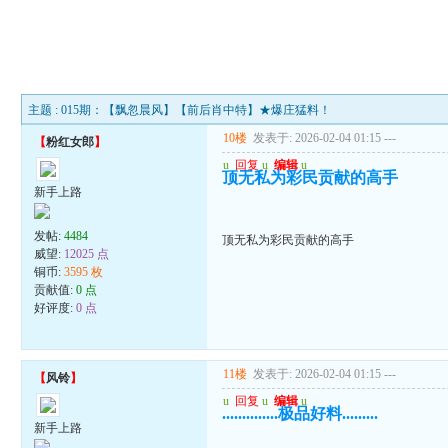
主题 : 015期：【飘忽晨风】【前后肖中特】★爆庄猛料！
10楼
发表于: 2026-02-04 01:15
---
【
粉红女郎
】
u
回复
u
编辑
u
顶无私为彩民贡献的高手
新手上路
发帖:
4484
顶无私为彩民贡献的高手
威望:
12025 点
铜币:
3595 枚
贡献值:
0 点
好评度:
0 点
11楼
发表于: 2026-02-04 01:15
---
【
风铃
】
u
回复
u
编辑
u
..............极品好料.........
新手上路