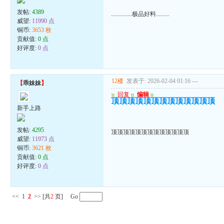
发帖:
4389
..............极品好料.........
威望:
11990 点
铜币:
3653 枚
贡献值:
0 点
好评度:
0 点
12楼
发表于: 2026-02-04 01:16
---
【
乖妹妹
】
u
回复
u
编辑
u
顶顶顶顶顶顶顶顶顶顶顶顶顶
新手上路
发帖:
4295
顶顶顶顶顶顶顶顶顶顶顶顶顶
威望:
11973 点
铜币:
3621 枚
贡献值:
0 点
好评度:
0 点
<<
1
2
>>
[共
2
页] Go