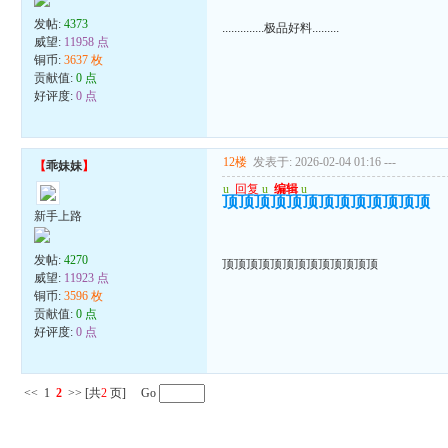
发帖:
4373
..............极品好料.........
威望:
11958 点
铜币:
3637 枚
贡献值:
0 点
好评度:
0 点
12楼
发表于: 2026-02-04 01:16
---
【
乖妹妹
】
u
回复
u
编辑
u
顶顶顶顶顶顶顶顶顶顶顶顶顶
新手上路
发帖:
4270
顶顶顶顶顶顶顶顶顶顶顶顶顶
威望:
11923 点
铜币:
3596 枚
贡献值:
0 点
好评度:
0 点
<<
1
2
>>
[共
2
页] Go