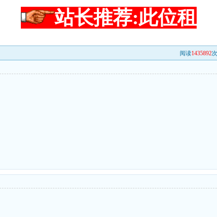
站长推荐:此位租
阅读
1435892
次