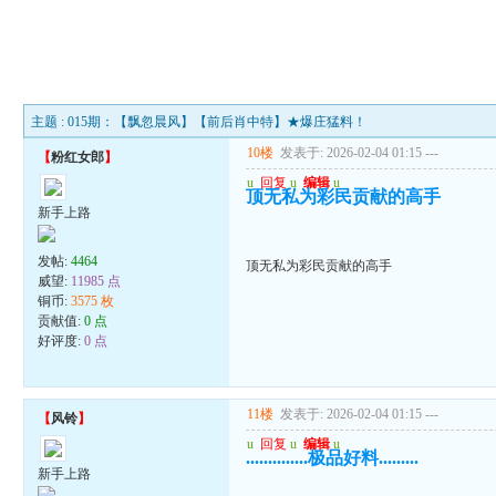
主题 : 015期：【飘忽晨风】【前后肖中特】★爆庄猛料！
10楼
发表于: 2026-02-04 01:15
---
【
粉红女郎
】
u
回复
u
编辑
u
顶无私为彩民贡献的高手
新手上路
发帖:
4464
顶无私为彩民贡献的高手
威望:
11985 点
铜币:
3575 枚
贡献值:
0 点
好评度:
0 点
11楼
发表于: 2026-02-04 01:15
---
【
风铃
】
u
回复
u
编辑
u
..............极品好料.........
新手上路