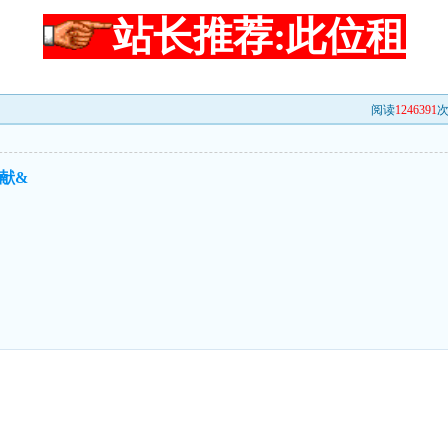
站长推荐:此位租
阅读
1246391
次
献&