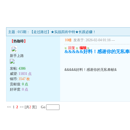
主题 : 015期：【走过路过】★实战四肖中特★长跟必赚！
10楼
发表于: 2026-02-04 01:16
---
【
热咖啡
】
u
回复
u
编辑
u
&&&&&好料！感谢你的无私奉
新手上路
发帖:
4386
&&&&&好料！感谢你的无私奉献&
威望:
11831 点
铜币:
3547 枚
贡献值:
0 点
好评度:
0 点
<<
1
2
>>
[共
2
页] Go