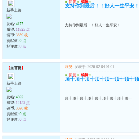
u
回复
u
编辑
u
支持你到最后！！好人一生平安
新手上路
发帖:
4177
支持你到最后！！好人一生平安！
威望:
11825 点
铜币:
3659 枚
贡献值:
0 点
好评度:
0 点
板凳
发表于: 2026-02-04 01:01
---
【
血菩提
】
u
回复
u
编辑
u
顶┽顶┽顶┽顶┽顶┽顶┽顶┽
新手上路
发帖:
4392
顶┽顶┽顶┽顶┽顶┽顶┽顶┽顶┽顶┽
威望:
12155 点
铜币:
3696 枚
贡献值:
0 点
好评度:
0 点