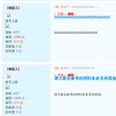
5楼
发表于: 2026-02-04 01:06
---
【
柳蓝儿
】
u
回复
u
编辑
u
dddddddddddddddddddddddd
新手上路
发帖:
4357
dddddddddddddddddddddddd
威望:
12000 点
铜币:
3678 枚
贡献值:
0 点
好评度:
0 点
6楼
发表于: 2026-02-04 01:14
---
【
柳蓝儿
】
u
回复
u
编辑
u
请大家在参考的同时多多支持原创
新手上路
发帖:
4357
请大家在参考的同时多多支持原创!
威望:
12000 点
铜币:
3678 枚
贡献值:
0 点
好评度:
0 点