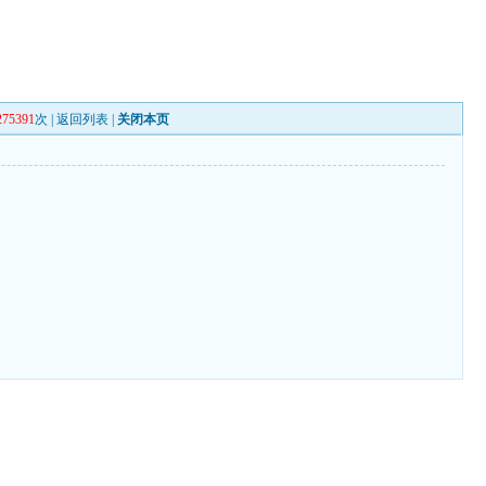
275391
次 |
返回列表
|
关闭本页