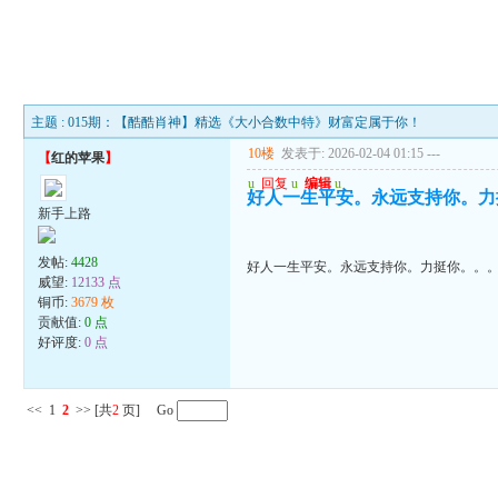
主题 : 015期：【酷酷肖神】精选《大小合数中特》财富定属于你！
10楼
发表于: 2026-02-04 01:15
---
【
红的苹果
】
u
回复
u
编辑
u
好人一生平安。永远支持你。力
新手上路
发帖:
4428
好人一生平安。永远支持你。力挺你。。
威望:
12133 点
铜币:
3679 枚
贡献值:
0 点
好评度:
0 点
<<
1
2
>>
[共
2
页] Go