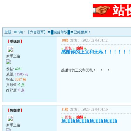
站
主题 : 015期：【六合冠军】〓█滅莊单双█〓已經更新！
10楼
发表于: 2026-02-04 01:12
---
【
乖妹妹
】
u
回复
u
编辑
u
感谢你的正义和无私！！！！！
新手上路
发帖:
4261
感谢你的正义和无私！！！！！！
威望:
11905 点
铜币:
3587 枚
贡献值:
0 点
好评度:
0 点
11楼
发表于: 2026-02-04 01:16
---
【
热咖啡
】
u
回复
u
编辑
u
顶顶顶顶顶顶顶顶顶顶顶顶
新手上路