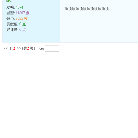
发帖:
4374
顶顶顶顶顶顶顶顶顶顶顶顶
威望:
11807 点
铜币:
3535 枚
贡献值:
0 点
好评度:
0 点
<<
1
2
>>
[共
2
页] Go