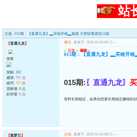
站
主题 : 015期：【直通九龙】▂买啥开啥▂敢跟.大把钞票进你口袋.
楼主
发表于: 2026-02-04 00:15
---
【
直通九龙
】
u
回复
u
编辑
u
015期：【直通九龙】▂买啥开啥
侠客
发帖:
283
威望:
757 点
015期:
〖直通九龙〗
买
铜币:
757 枚
贡献值:
0 点
好评度:
0 点
资料长期稳定，如果你想要长期稳定赚钱的
沙发
发表于: 2026-02-04 00:53
---
【
紫萝兰
】