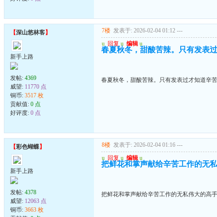
7楼
发表于: 2026-02-04 01:12
---
【
深山悠林客
】
u
回复
u
编辑
u
春夏秋冬，甜酸苦辣。只有发表
新手上路
发帖:
4369
春夏秋冬，甜酸苦辣。只有发表过才知道辛
威望:
11770 点
铜币:
3517 枚
贡献值:
0 点
好评度:
0 点
8楼
发表于: 2026-02-04 01:16
---
【
彩色蝴蝶
】
u
回复
u
编辑
u
把鲜花和掌声献给辛苦工作的无
新手上路
发帖:
4378
把鲜花和掌声献给辛苦工作的无私伟大的高
威望:
12063 点
铜币:
3663 枚