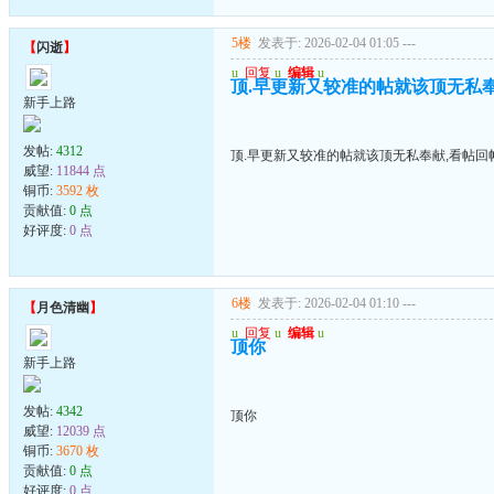
5楼
发表于: 2026-02-04 01:05
---
【
闪逝
】
u
回复
u
编辑
u
顶.早更新又较准的帖就该顶无私
新手上路
发帖:
4312
顶.早更新又较准的帖就该顶无私奉献,看帖回
威望:
11844 点
铜币:
3592 枚
贡献值:
0 点
好评度:
0 点
6楼
发表于: 2026-02-04 01:10
---
【
月色清幽
】
u
回复
u
编辑
u
顶你
新手上路
发帖:
4342
顶你
威望:
12039 点
铜币:
3670 枚
贡献值:
0 点
好评度:
0 点