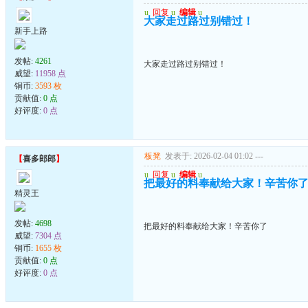
u
回复
u
编辑
u
大家走过路过别错过！
新手上路
发帖:
4261
大家走过路过别错过！
威望:
11958 点
铜币:
3593 枚
贡献值:
0 点
好评度:
0 点
板凳
发表于: 2026-02-04 01:02
---
【
喜多郎郎
】
u
回复
u
编辑
u
把最好的料奉献给大家！辛苦你
精灵王
发帖:
4698
把最好的料奉献给大家！辛苦你了
威望:
7304 点
铜币:
1655 枚
贡献值:
0 点
好评度:
0 点