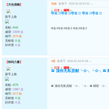
地板
发表于: 2026-02-04 01:02
---
【
月色清幽
】
u
回复
u
编辑
u
牛B !!牛B !!牛B !! 牛B !!牛B !!
新手上路
发帖:
4342
牛B !!牛B !!牛B !! 牛B !!牛B !!
威望:
12039 点
铜币:
3670 枚
贡献值:
0 点
好评度:
0 点
4楼
发表于: 2026-02-04 01:04
---
【
特码力量
】
u
回复
u
编辑
u
〓 顶你无私贡献╰☆╮╰☆╮〓
新手上路
发帖:
4376
〓 顶你无私贡献╰☆╮╰☆╮〓 精彩╰☆╮
威望:
12067 点
铜币:
3673 枚
贡献值:
0 点
好评度:
0 点