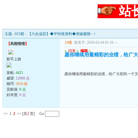
站
主题 : 015期：【六合追踪】◆平特尾资料◆突破极限~！
10楼
发表于: 2026-02-04 01:16
---
【
风雨惜情
】
u
回复
u
编辑
u
愿你继续用最精彩的业绩，给广
新手上路
发帖:
4421
愿你继续用最精彩的业绩，给广大彩民一个
威望:
12069 点
铜币:
3634 枚
贡献值:
0 点
好评度:
0 点
<<
1
2
>>
[共
2
页] Go