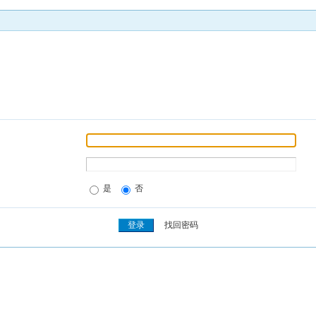
是
否
找回密码